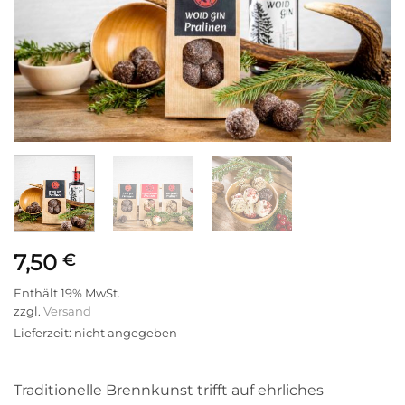
7,50
€
Enthält 19% MwSt.
zzgl.
Versand
Lieferzeit: nicht angegeben
Bewertet
1
Traditionelle Brennkunst trifft auf ehrliches
mit
5
von