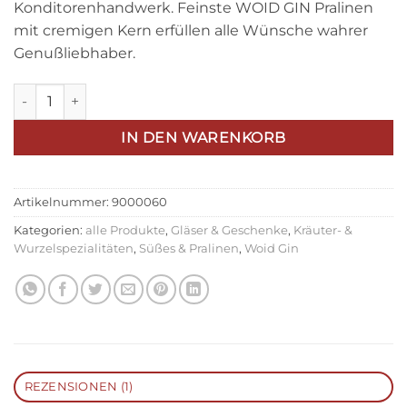
Konditorenhandwerk. Feinste WOID GIN Pralinen
5, basierend
auf
mit cremigen Kern erfüllen alle Wünsche wahrer
Kundenbewertung
Genußliebhaber.
WOID GIN - Pralinen Menge
IN DEN WARENKORB
Artikelnummer:
9000060
Kategorien:
alle Produkte
,
Gläser & Geschenke
,
Kräuter- &
Wurzelspezialitäten
,
Süßes & Pralinen
,
Woid Gin
REZENSIONEN (1)