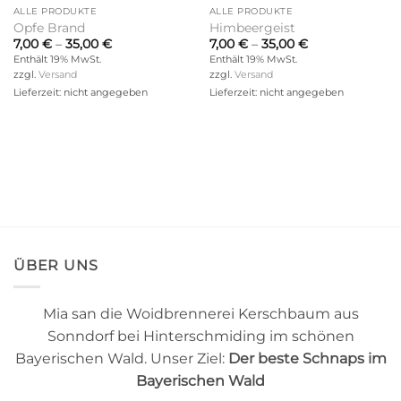
ALLE PRODUKTE
ALLE PRODUKTE
Opfe Brand
Himbeergeist
Preisspanne:
Preisspanne:
7,00
€
–
35,00
€
7,00
€
–
35,00
€
7,00 €
7,00 €
Enthält 19% MwSt.
Enthält 19% MwSt.
bis
bis
zzgl.
Versand
zzgl.
Versand
35,00 €
35,00 €
Lieferzeit: nicht angegeben
Lieferzeit: nicht angegeben
ÜBER UNS
Mia san die Woidbrennerei Kerschbaum aus
Sonndorf bei Hinterschmiding im schönen
Bayerischen Wald. Unser Ziel:
Der beste Schnaps im
Bayerischen Wald