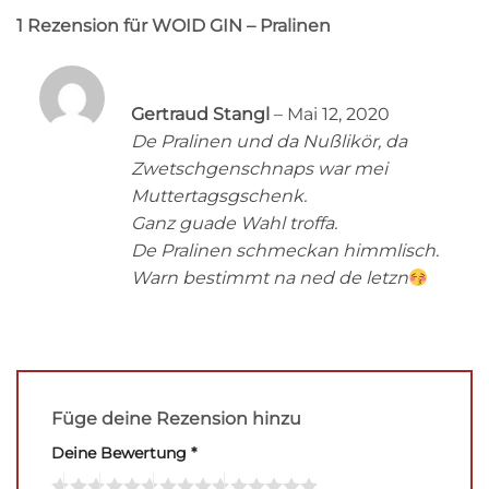
1 Rezension für
WOID GIN – Pralinen
Bewertet
Gertraud Stangl
–
Mai 12, 2020
mit
5
von
De Pralinen und da Nußlikör, da
5
Zwetschgenschnaps war mei
Muttertagsgschenk.
Ganz guade Wahl troffa.
De Pralinen schmeckan himmlisch.
Warn bestimmt na ned de letzn
Füge deine Rezension hinzu
Deine Bewertung
*